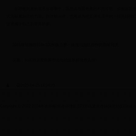
在即将到来的世界杯赛事中，虽然法布里奇奥已不再年轻，但他依旧
式贡献着自己的力量。而这幅油画，也将成为他足球生涯中的一段美好回
追逐属于自己的世界杯梦。
2016世锦赛田径4x100米接力赛：速度与团队协作的巅峰对决
吴鹏：从运动员资料库中走出的世界杯传奇人物
2025-04-25 18:06:25
Copyright © 2022 2034年世界杯|世界杯球队|173资讯通世界杯信息站|173zxt.com Al