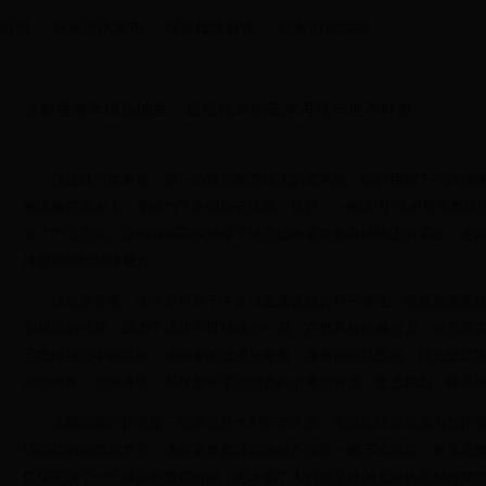
首页
权威资讯发布
深度报道解读
独家消息揭秘
法布里奇奥球员油画：足坛传奇的艺术再现与世界杯梦
在足球的世界里，每一位球员都是场上的艺术家，他们用脚下的球演
被定格在画布上，便成为了永恒的艺术品。近日，一幅名为“法布里奇奥球
发了广泛关注。这幅油画不仅捕捉了球员法布里奇奥在球场上的英姿，更
球世界中的独特魅力。
法布里奇奥，这个名字对于许多球迷来说或许并不陌生。他曾是国家
和精准的传球，成为了球队不可或缺的一员。在世界杯的舞台上，他更是
无数球迷心中的英雄。油画中的法布里奇奥，身着国家队战袍，目光坚定
做出准备。他的身姿，不仅展现了运动员的力量与速度，更透露出一种不
这幅油画的作者是一位来自意大利的艺术家，他以足球运动员为创作
球运动的激情与梦想。法布里奇奥球员油画不仅是一幅艺术作品，更是无
仅仅记录了一个球员的辉煌瞬间，更承载了人们对足球的无限热爱和对梦