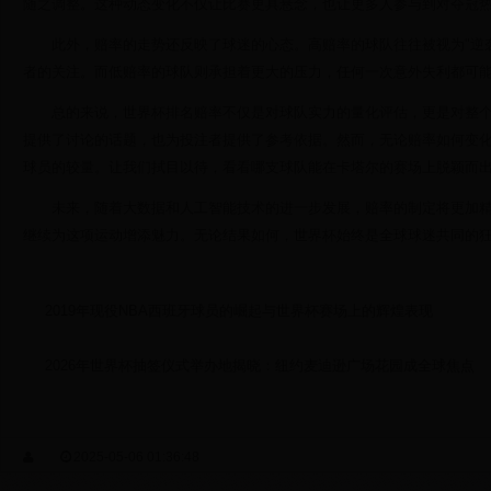
随之调整。这种动态变化不仅让比赛更具悬念，也让更多人参与到对夺冠
此外，赔率的走势还反映了球迷的心态。高赔率的球队往往被视为"逆
者的关注。而低赔率的球队则承担着更大的压力，任何一次意外失利都可
总的来说，世界杯排名赔率不仅是对球队实力的量化评估，更是对整
提供了讨论的话题，也为投注者提供了参考依据。然而，无论赔率如何变化
球员的较量。让我们拭目以待，看看哪支球队能在卡塔尔的赛场上脱颖而
未来，随着大数据和人工智能技术的进一步发展，赔率的制定将更加
继续为这项运动增添魅力。无论结果如何，世界杯始终是全球球迷共同的
2019年现役NBA西班牙球员的崛起与世界杯赛场上的辉煌表现
2026年世界杯抽签仪式举办地揭晓：纽约麦迪逊广场花园成全球焦点
2025-05-06 01:36:48