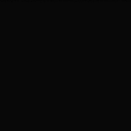
Copyright © 2022 2034年世界杯|世界杯球队|173资讯通世界杯信息站|173zxt.com Al