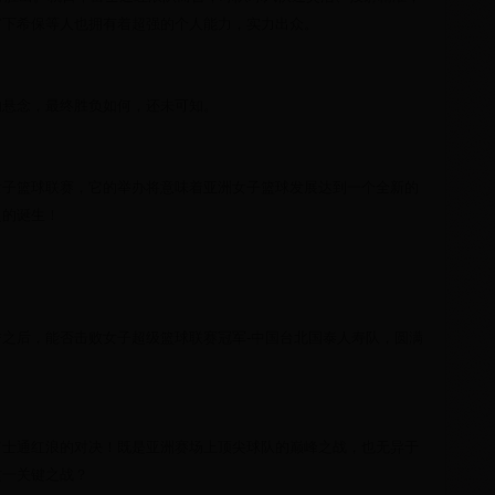
宫下希保等人也拥有着超强的个人能力，实力出众。
的悬念，最终胜负如何，还未可知。
女子篮球联赛，它的举办将意味着亚洲女子篮球发展达到一个全新的
史的诞生！
之后，能否击败女子超级篮球联赛冠军-中国台北国泰人寿队，圆满
富士通红浪的对决！既是亚洲赛场上顶尖球队的巅峰之战，也无异于
这一关键之战？