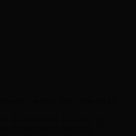
24采用单循环赛制，共进行6场比赛，每日两场，成绩最好的球队将成
，将在9.26-9.28的每日19:00，对决来自中国台北、日本 、印
都将成为四川远达美乐队能否捍卫主场荣耀的关键之战。