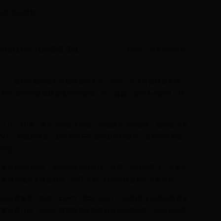
独家消息揭秘
轻松找到心仪的赛事直播
HOME
>
独家消息揭秘
>
之一，每四年都会吸引无数球迷的关注。然而，对于许多球迷来说，
在为“我想找世界杯直播单”而烦恼，那么这篇文章将为你提供一些
足联（FIFA）通常会与各大电视台和流媒体平台合作，提供官方直
TV-5）和腾讯体育、爱奇艺等平台都会获得转播权。这些平台不仅
的首选。
直播信息的好地方。许多球迷会在微博、抖音、虎扑等平台上分享直
体育博主或加入球迷群组，你可以第一时间获取最新的直播信息。
播服务。例如，ESPN、BBC Sport、DAZN等平台都会覆盖全
需要付费订阅，但它们通常提供多语言解说和高清画质，适合对观看