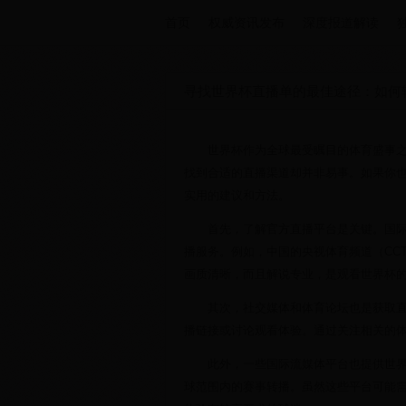
首页
权威资讯发布
深度报道解读
寻找世界杯直播单的最佳途径：如何
世界杯作为全球最受瞩目的体育盛事
找到合适的直播渠道却并非易事。如果你也
实用的建议和方法。
首先，了解官方直播平台是关键。国际
播服务。例如，中国的央视体育频道（CC
画质清晰，而且解说专业，是观看世界杯
其次，社交媒体和体育论坛也是获取
播链接或讨论观看体验。通过关注相关的
此外，一些国际流媒体平台也提供世界杯直
球范围内的赛事转播。虽然这些平台可能