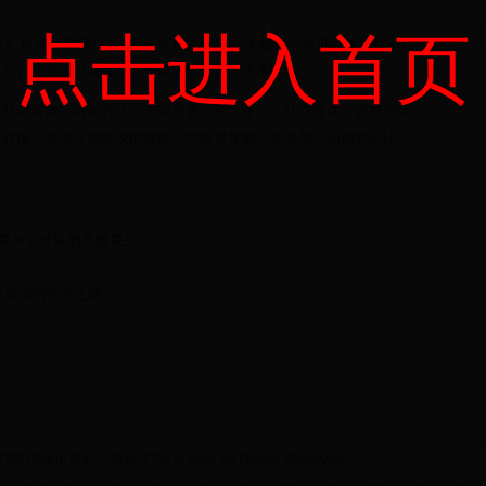
点击进入首页
入“世界杯直播单”或“世界杯直播平台”等关键词，你可以快速找到相
大平台的直播时间表，方便球迷提前规划观看时间。
键是要掌握正确的方法。无论是通过官方平台、社交媒体，还是国际
事直播。希望这些建议能帮助你在世界杯期间享受每一场精彩的比
上成为足球队的关键先生
绿茵场的传奇之路
3资讯通世界杯信息站|173zxt.com All Rights Reserved.