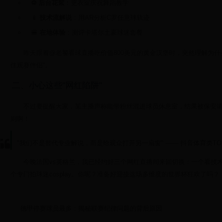
⚽
后台花絮
：更衣室庆祝舞蹈教学
📱
技术流解说
：用AR分析C罗任意球轨迹
🍔
在地体验
：测评卡塔尔土豪球迷套餐
昨天跟着@老饕看球直播吃价值800美元的黄金汉堡时，突然理解为什
佳观赛伴侣"。
二、小心这些"网红陷阱"
不过要提醒大家，某主播声称能带粉丝混进球员休息室，结果被保安
则啊！
"我们不是替代专业解说，而是给观众打开另一扇窗" —— 抖音体育类T
今晚法国vs英格兰，我已经约好三个网红直播间来回切换：一个看技
个专门拍球迷cosplay。你呢？准备好迎接这场多维度的世界杯狂欢了吗？
德甲停赛球员最多：揭秘联赛纪律问题的背后原因