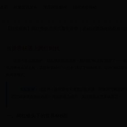
首页
权威资讯发布
深度报道解读
独家消息揭秘
【独家视角】网红带你沉浸式看世界杯：揭秘绿茵场外的狂欢与
当世界杯遇上网红时代
这届卡塔尔世界杯，我的朋友圈彻底被一群特殊"解说员"刷屏了——
机直播更衣室八卦，甚至带着粉丝"云打卡"球星下榻的酒店。这种"网红带
统观赛模式。
真实案例：
@足球小妹阿紫每天凌晨三点开播，带着20万网友蹲
西把训练球衣抛给残疾小球迷的暖心瞬间，这段视频点赞量破百万！
一、网红镜头下的世界杯B面