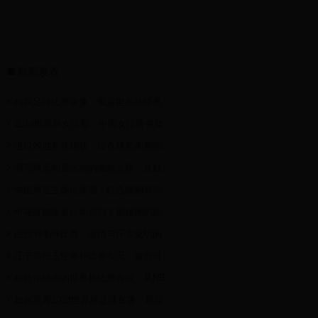
最新发表
梅西足球比赛录像：重温世界杯经典瞬间与传奇表现
2019世界杯女排赛：中国女排勇夺奖牌的辉煌历程与背后故事
退役的世界杯现状：传奇球星的辉煌与退役后的生活
羽毛球运动员张南的崛起之路：从默默无闻到世界冠军的传奇故事
中国男足主场比赛服：红色战袍背后的历史与荣耀
申花张德发是运动员吗？揭秘他的职业生涯与体育背景
白沙羽毛球比赛：激情与汗水交织的体育盛宴
辽宁马增玉世界杯比赛实况：激烈对决与精彩瞬间回顾
科怀伦纳德的世界杯比赛表现：从NBA到国际赛场的全能战士
如何观看2023世界杯足球直播：最佳平台推荐与赛事亮点