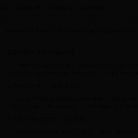
首页
权威资讯发布
深度报道解读
独家消息揭秘
英超球员闪耀世界杯：盘点本届赛事表现最亮眼的10位英超球星
英超军团的世界杯高光时刻
2022年卡塔尔世界杯已经落下帷幕，但英超球员在赛场上的精彩表现
力的足球联赛，英超为世界杯输送了大量顶级球星。让我们来看看本届赛事
1. 布卡约·萨卡（阿森纳/英格兰）
这位21岁的阿森纳边锋在英格兰队的表现堪称惊艳。小组赛对阵伊朗
和冷静的射门技术。萨卡的世界杯首秀就证明了自己是英格兰未来的核心
2. 布鲁诺·费尔南德斯（曼联/葡萄牙）
B费在葡萄牙队的中场组织能力令人印象深刻。他在对阵乌拉圭的比赛