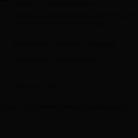
起大赛考验。" —— 著名足球评论员马丁·泰勒
随着世界杯结束，这些球员将回到英超赛场。相信经过世界杯的历练
楼。球迷们可以期待他们在下半赛季带来更多精彩表现。
世界杯葡萄牙进攻集锦：C罗领衔锋线，上演华丽进攻盛宴
国安与上海比赛图片：一场激情四射的足球盛宴
2025-05-05 00:46:09
Copyright © 2022 2034年世界杯|世界杯球队|173资讯通世界杯信息站|173zxt.com Al