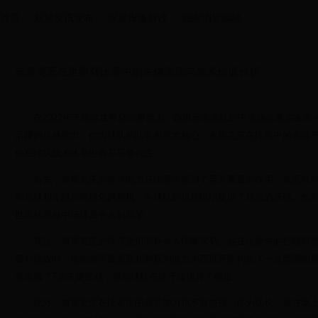
首页
权威资讯发布
深度报道解读
独家消息揭秘
布斯克茨在世界杯比赛中的关键表现与战术价值分析
在2022年卡塔尔世界杯的赛场上，西班牙国家队的中场核心塞尔吉奥
后腰的卓越能力。作为球队的队长和战术核心，布斯克茨在比赛中的表现
他在球队战术体系中的不可替代性。
首先，布斯克茨的控球能力在比赛中起到了至关重要的作用。在面对
的传球和冷静的控球化解危机，为球队的进攻组织提供了稳定的基础。他的
世界杯所有中场球员中名列前茅。
其次，布斯克茨的防守意识同样令人印象深刻。他在比赛中的拦截和
面对强敌时，他的防守覆盖面积和预判能力为西班牙队构筑了一道坚固的
茨完成了7次关键拦截，帮助球队在防守端保持了稳定。
此外，布斯克茨在比赛中的领导能力也不容忽视。作为队长，他在场